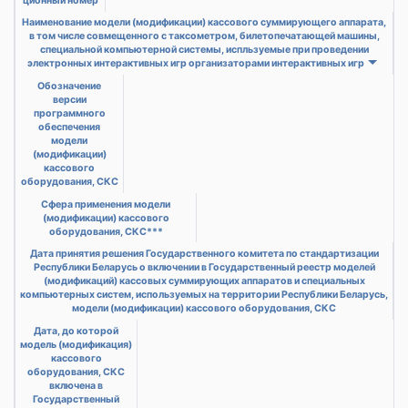
ционный номер
Наименование модели (модификации) кассового суммирующего аппарата,
в том числе совмещенного с таксометром, билетопечатающей машины,
специальной компьютерной системы, испльзуемые при проведении
электронных интерактивных игр организаторами интерактивных игр
Обозначение
версии
программного
обеспечения
модели
(модификации)
кассового
оборудования, СКС
Сфера применения модели
(модификации) кассового
оборудования, СКС***
Дата принятия решения Государственного комитета по стандартизации
Республики Беларусь о включении в Государственный реестр моделей
(модификаций) кассовых суммирующих аппаратов и специальных
компьютерных систем, используемых на территории Республики Беларусь,
модели (модификации) кассового оборудования, СКС
Дата, до которой
модель (модификация)
кассового
оборудования, СКС
включена в
Государственный