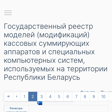
Государственный реестр
моделей (модификаций)
кассовых суммирующих
аппаратов и специальных
компьютерных систем,
используемых на территории
Республики Беларусь
Фильтр
Пока
Скачать утвержденную форму
1
2
3
4
5
6
7
8
9
10
запис
Регистра-