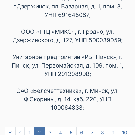
г.Дзержинск, пл. Базарная, д. 1, пом. 3,
УНП 691648087;
ООО «ТТЦ «МИКС», г. Гродно, ул.
Дзержинского, д. 127, УНП 500039059;
Унитарное предприятие «РБТПинск», г.
Пинск, ул. Первомайская, д. 109, пом. 1,
УНП 291398998;
ОАО «Белсчеттехника», г. Минск, ул.
Ф.Скорины, д. 14, каб. 226, УНП
100064838;
1
2
3
4
5
6
7
8
9
10