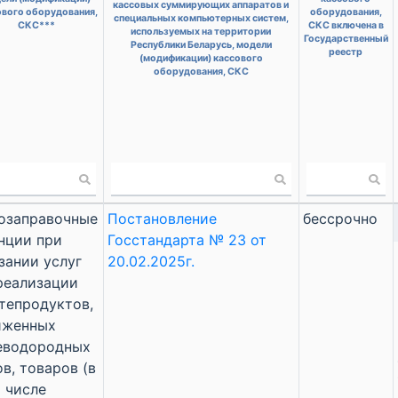
кассовых суммирующих аппаратов и
ового оборудования,
оборудования,
специальных компьютерных систем,
СКС***
СКС включена в
используемых на территории
Государственный
Республики Беларусь, модели
реестр
(модификации) кассового
оборудования, СКС
озаправочные
Постановление
бессрочно
нции при
Госстандарта № 23 от
зании услуг
20.02.2025г.
реализации
тепродуктов,
иженных
еводородных
ов, товаров (в
 числе