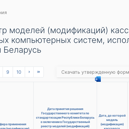
ния
тр моделей (модификаций) ка
ых компьютерных систем, испо
и Беларусь
9
10
Скачать утвержденную фор
Дата принятия решения
Государственного комитета по
Дата, до которой
стандартизации Республики Беларусь
модель
о включении в Государственный
фера применения
(модификация)
реестр моделей (модификаций)
ели (модификации)
кассового