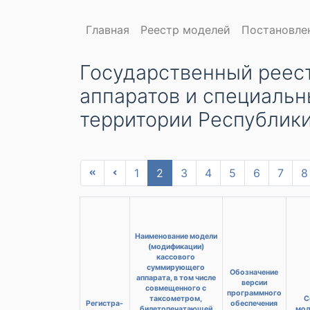
Главная
Реестр моделей
Постановле
Государственный реес
аппаратов и специальн
территории Республик
1
2
3
4
5
6
7
8
Наименование модели
(модификации)
кассового
суммирующего
Обозначение
аппарата, в том числе
версии
совмещенного с
программного
таксометром,
С
Регистра-
обеспечения
билетопечатающей
мод