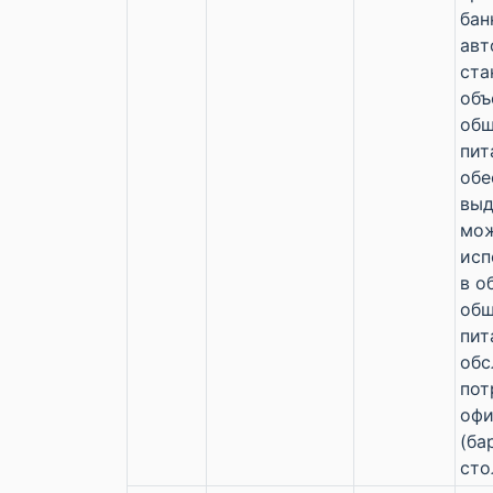
бан
авт
ста
объ
общ
пит
обе
выд
мо
исп
в о
общ
пит
обс
пот
офи
(ба
сто