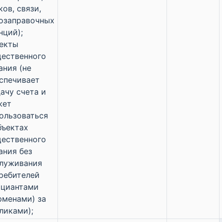
ков, связи,
озаправочных
нций);
екты
ественного
ания (не
спечивает
ачу счета и
жет
ользоваться
бъектах
ественного
ания без
луживания
ребителей
циантами
рменами) за
ликами);