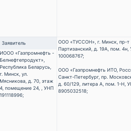
ООО «ТУССОН», г. Минск, пр-т
Заявитель
Партизанский, д. 19А, пом. 4н,
ИООО «Газпромнефть -
100068767;
Белнефтепродукт»,
Республика Беларусь,
ООО «Газпромнефть ИТО, Росси
г. Минск, ул.
Санкт-Петербург, пр. Московс
Мясникова, д. 70, этаж
д. 60/129, литера А, пом. 1-Н, 
4, помещение 24, , УНП
8905032518;
191118996;