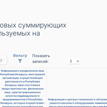
ссовых суммирующих
льзуемых на
Фильтр
Показать
му
записей:
Информация о юридическом лице
Республики Беларусь, иностранной
организации, осуществляющих
деятельность в Республике
Беларусь через постоянное
представительство, физическом
лице, зарегистрированном в
качестве индивидуального
предпринимателя в Республике
Информация о центрах технического обслужи
Беларусь, которые осуществляют
ремонта кассового оборудования: наименов
производство (разработку) или
место нахождения юридического лица или фа