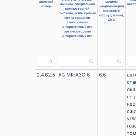
ционный
модели
машины, специальной
касс
номер
(модификации)
компьютерной
кассового
системы, испльзуемые
оборудования,
при проведении
СКС
электронных
интерактивных игр
организаторами
интерактивных игр
2.4.62.5
АС МК-АЗС 6
6.6
авт
ста
ока
по 
неф
сж
угл
газ
том