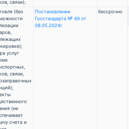
ков, связи);
говля (без
Постановление
бессрочно
зможности
Госстандарта № 49 от
лизации
08.05.2024г.
аров,
длежащих
кировке);
ра услуг
оме
нспортных,
ков, связи,
озаправочных
нций);
екты
ественного
ания (не
спечивает
ачу счета и