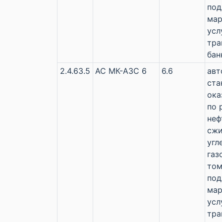
по
мар
усл
тра
бан
2.4.63.5
АС МК-АЗС 6
6.6
авт
ста
ока
по 
неф
сж
угл
газ
том
по
мар
усл
тра