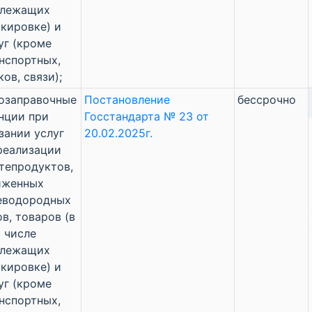
длежащих
кировке) и
уг (кроме
нспортных,
ков, связи);
озаправочные
Постановление
бессрочно
нции при
Госстандарта № 23 от
зании услуг
20.02.2025г.
реализации
тепродуктов,
иженных
еводородных
ов, товаров (в
 числе
длежащих
кировке) и
уг (кроме
нспортных,