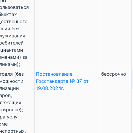
жет
ользоваться
бъектах
ественного
ания без
луживания
ребителей
циантами
рменами) за
ликами);
говля (без
Постановление
бессрочно
зможности
Госстандарта № 87 от
лизации
19.08.2024г.
аров,
длежащих
кировке);
ра услуг
оме
нспортных,