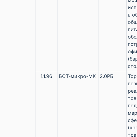
мо
исп
в о
общ
пит
обс
пот
офи
(ба
сто
1.1.96
БСТ-микро-МК
2.0РБ
Тор
во
реа
тов
по
мар
сфе
(кр
тра