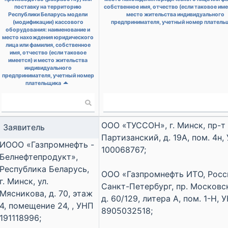
поставку на территорию
собственное имя, отчество (если таковое име
Республики Беларусь модели
место жительства индивидуального
(модификации) кассового
предпринимателя, учетный номер платель
оборудования: наименование и
место нахождения юридического
лица или фамилия, собственное
имя, отчество (если таковое
имеется) и место жительства
индивидуального
предпринимателя, учетный номер
плательщика
ООО «ТУССОН», г. Минск, пр-т
Заявитель
Партизанский, д. 19А, пом. 4н,
ИООО «Газпромнефть -
100068767;
Белнефтепродукт»,
Республика Беларусь,
ООО «Газпромнефть ИТО, Росси
г. Минск, ул.
Санкт-Петербург, пр. Московс
Мясникова, д. 70, этаж
д. 60/129, литера А, пом. 1-Н, 
4, помещение 24, , УНП
8905032518;
191118996;