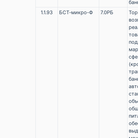
бан
1.1.93
БСТ-микро-Ф
7.0РБ
Тор
во
реа
тов
по
мар
сфе
(кр
тра
бан
авт
ста
объ
общ
пит
обе
выд