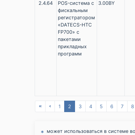
2.4.64
POS-система с
3.00BY
фискальным
регистратором
«DATECS-НТС
FP700» с
пакетами
прикладных
программ
1
2
3
4
5
6
7
8
может использоваться в системе во