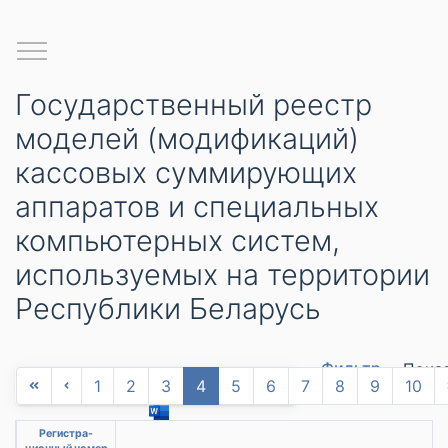
Государственный реестр
моделей (модификаций)
кассовых суммирующих
аппаратов и специальных
компьютерных систем,
используемых на территории
Республики Беларусь
Фильтр
Пока
Скачать утвержденную форму
1
2
3
4
5
6
7
8
9
10
запис
Регистра-