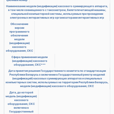
ционный номер
Наименование модели (модификации) кассового суммирующего аппарата,
в том числе совмещенного с таксометром, билетопечатающей машины,
специальной компьютерной системы, испльзуемые при проведении
электронных интерактивных игр организаторами интерактивных игр
Обозначение
версии
программного
обеспечения
модели
(модификации)
кассового
оборудования, СКС
Сфера применения модели
(модификации) кассового
оборудования, СКС***
Дата принятия решения Государственного комитета по стандартизации
Республики Беларусь о включении в Государственный реестр моделей
(модификаций) кассовых суммирующих аппаратов и специальных
компьютерных систем, используемых на территории Республики Беларусь,
модели (модификации) кассового оборудования, СКС
Дата, до которой
модель (модификация)
кассового
оборудования, СКС
включена в
Государственный