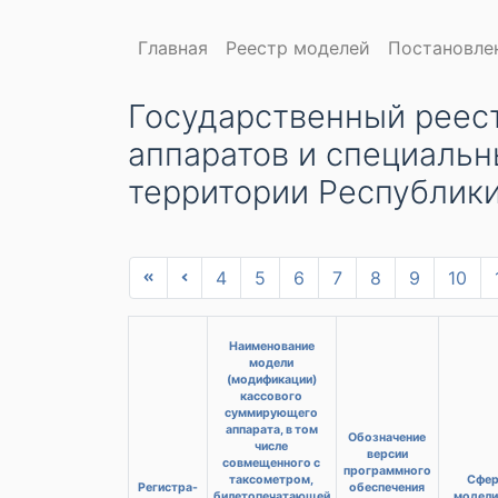
Главная
Реестр моделей
Постановле
Государственный реес
аппаратов и специальн
территории Республик
4
5
6
7
8
9
10
Наименование
модели
(модификации)
кассового
суммирующего
аппарата, в том
Обозначение
числе
версии
совмещенного с
программного
таксометром,
Сфер
Регистра-
обеспечения
билетопечатающей
модели