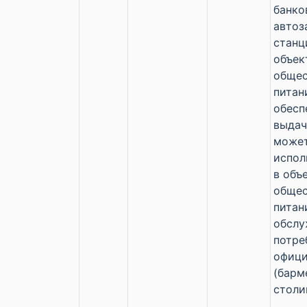
банков
автоз
станц
объек
общес
питан
обесп
выдач
може
испол
в объ
общес
питан
обслу
потре
офиц
(барм
столи