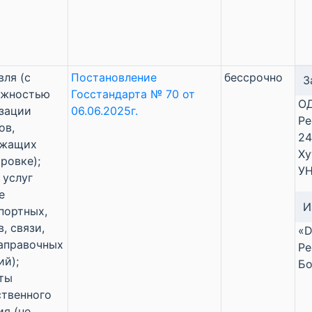
вля (с
Постановление
бессрочно
З
ожностью
Госстандарта № 70 от
ОД
зации
06.06.2025г.
Ре
ов,
24
ежащих
Ху
ровке);
УН
 услуг
е
И
портных,
, связи,
«D
аправочных
Ре
ий);
Бо
ты
твенного
ия (не