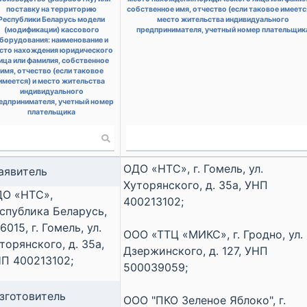
поставку на территорию
собственное имя, отчество (если таковое имеетс
Республики Беларусь модели
место жительства индивидуального
(модификации) кассового
предпринимателя, учетный номер плательщик
борудования: наименование и
сто нахождения юридического
ица или фамилия, собственное
имя, отчество (если таковое
имеется) и место жительства
индивидуального
едпринимателя, учетный номер
плательщика
ОДО «НТС», г. Гомель, ул.
аявитель
Хуторянского, д. 35а, УНП
О «НТС»,
400213102;
спублика Беларусь,
6015, г. Гомель, ул.
ООО «ТТЦ «МИКС», г. Гродно, ул.
торянского, д. 35а,
Дзержинского, д. 127, УНП
П 400213102;
500039059;
зготовитель
ООО "ПКО Зеленое Яблоко", г.