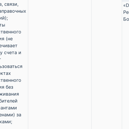
, связи,
«D
аправочных
Ре
ий);
Бо
ты
твенного
ия (не
ечивает
у счета и
т
ьзоваться
ектах
твенного
ия без
живания
бителей
иантами
енами) за
ками;