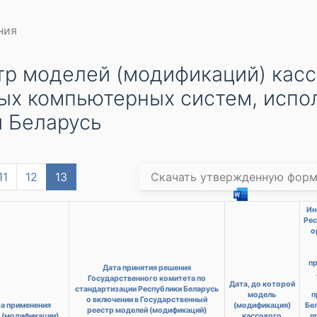
ния
тр моделей (модификаций) ка
ых компьютерных систем, испо
и Беларусь
11
12
13
Скачать утвержденную фор
Ин
Рес
о
пр
Дата принятия решения
Государственного комитета по
Дата, до которой
стандартизации Республики Беларусь
модель
п
о включении в Государственный
а применения
(модификация)
Бе
реестр моделей (модификаций)
 (модификации)
кассового
п