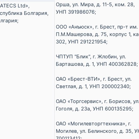
Орша, ул. Мира, д. 11-5, ком. 28,
ATECS Ltd»,
УНП 391986076;
спублика Болгария,
лгария;
ООО «Анъюск», г. Брест, пр-т им.
П.М.Машерова, д. 75, корпус 1, ка
302, УНП 291221954;
ЧПТУП "Блик", г. Жлобин, ул.
Барташова, д. 1, УНП 400362828;
ОАО «Брест-ВТИ», г. Брест, ул.
Светлая, д. 1, УНП 200002340;
ОАО «Торгсервис», г. Борисов, ул
Гоголя, д. 23а, УНП 600135295;
ОАО «Могилевторгтехника», г.
Могилев, ул. Белинского, д. 35, 
700113412;