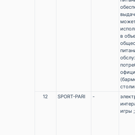
обесп
выдач
може
испол
в объ
общес
питан
обслу
потре
офиц
(барм
столи
12
SPORT-PARI
-
элект
интер
игры ;