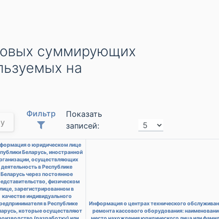
ссовых суммирующих
льзуемых на
Фильтр
Показать
му
записей:
формация о юридическом лице
публики Беларусь, иностранной
рганизации, осуществляющих
деятельность в Республике
Беларусь через постоянное
едставительство, физическом
лице, зарегистрированном в
качестве индивидуального
редпринимателя в Республике
Информация о центрах технического обслуживан
ларусь, которые осуществляют
ремонта кассового оборудования: наименовани
роизводство (разработку) или
место нахождения юридического лица или фамил