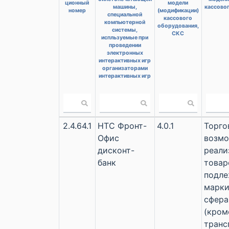
ционный
модели
машины,
кассово
номер
(модификации)
специальной
кассового
компьютерной
оборудования,
системы,
СКС
испльзуемые при
проведении
электронных
интерактивных игр
организаторами
интерактивных игр
2.4.64.1
НТС Фронт-
4.0.1
Торго
Офис
возм
дисконт-
реали
банк
товар
подл
марки
сфера
(кром
транс