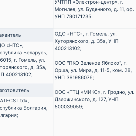
УЧТПП «Электрон-центр», г.
Могилев, ул. Буденного, д. 11, оф. 
УНП 790171235;
ОДО «НТС», г. Гомель, ул.
аявитель
Хуторянского, д. 35а, УНП
О «НТС»,
400213102;
спублика Беларусь,
6015, г. Гомель, ул.
ООО "ПКО Зеленое Яблоко", г.
торянского, д. 35а,
Орша, ул. Мира, д. 11-5, ком. 28,
П 400213102;
УНП 391986076;
зготовитель
ООО «ТТЦ «МИКС», г. Гродно, ул.
Дзержинского, д. 127, УНП
ATECS Ltd»,
500039059;
спублика Болгария,
лгария;