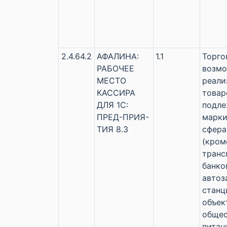
2.4.64.2
АФАЛИНА:
1.1
Торго
РАБОЧЕЕ
возм
МЕСТО
реали
КАССИРА
товар
ДЛЯ 1С:
подл
ПРЕД-ПРИЯ-
марки
ТИЯ 8.3
сфера
(кром
транс
банков
автоз
станц
объек
общес
питан