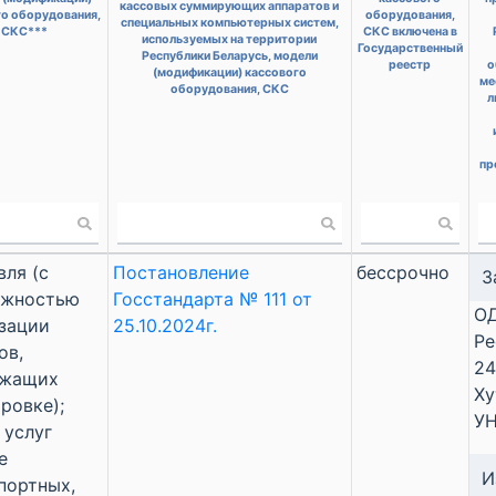
кассовых суммирующих аппаратов и
го оборудования,
оборудования,
специальных компьютерных систем,
СКС***
СКС включена в
используемых на территории
Государственный
Республики Беларусь, модели
реестр
о
(модификации) кассового
ме
оборудования, СКС
л
пр
вля (с
Постановление
бессрочно
З
ожностью
Госстандарта № 111 от
ОД
зации
25.10.2024г.
Ре
ов,
24
ежащих
Ху
ровке);
УН
 услуг
е
И
портных,