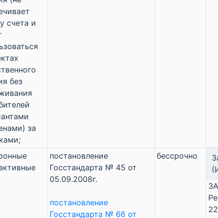
ечивает
у счета и
т
ьзоваться
ектах
твенного
ия без
живания
бителей
иантами
енами) за
ками;
ронные
постановление
бессрочно
З
активные
Госстандарта № 45 от
(
05.09.2008г.
ЗА
Ре
постановление
22
Госстандарта № 66 от